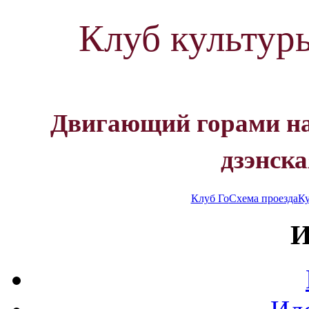
Клуб культур
Двигающий горами на
дзэнска
Клуб Го
Схема проезда
Ку
И