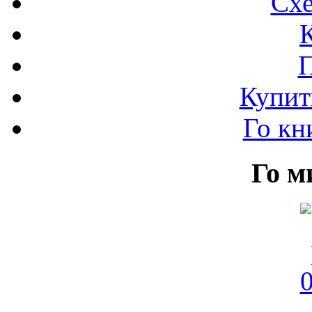
Схе
Купит
Го кн
Го м