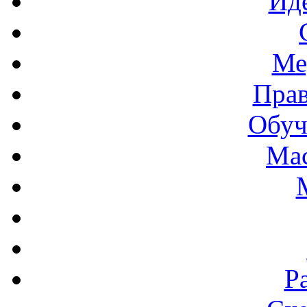
Иде
Ме
Прав
Обуч
Мас
Р